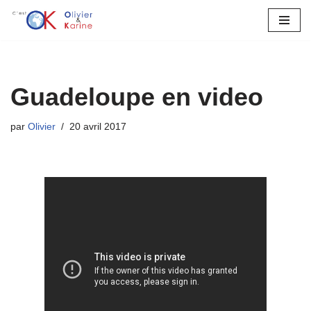
Aller
au
contenu
Guadeloupe en video
par
Olivier
20 avril 2017