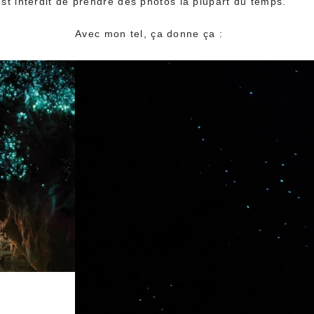
 est interdit de prendre des photos la plupart du temps.
Avec mon tel, ça donne ça :