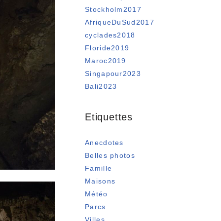
Stockholm2017
AfriqueDuSud2017
cyclades2018
Floride2019
Maroc2019
Singapour2023
Bali2023
Etiquettes
Anecdotes
Belles photos
Famille
Maisons
Météo
Parcs
Villes