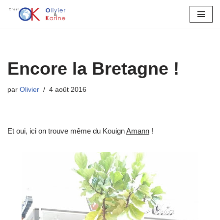
Aller
au
contenu
Encore la Bretagne !
par
Olivier
4 août 2016
Et oui, ici on trouve même du Kouign
Amann
!